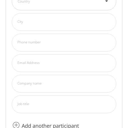
Country
City
Phone number
Email Address
Company name
Job title
Add another participant